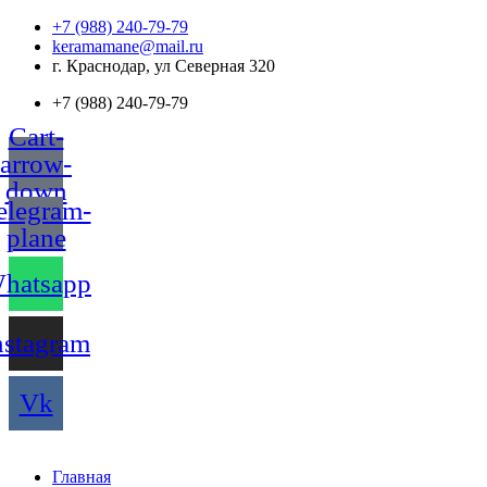
Перейти
+7 (988) 240-79-79
к
keramamane@mail.ru
содержимому
г. Краснодар, ул Северная 320
+7 (988) 240-79-79
Cart-
arrow-
down
elegram-
plane
hatsapp
nstagram
Vk
Главная