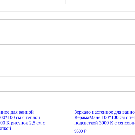
енное для ванной
Зеркало настенное для ванн
00*100 см с тёплой
КерамаМане 100*100 см с тё
00 К рисунок 2,5 см с
подсветкой 3000 К с сенсор
опкой
9500
₽