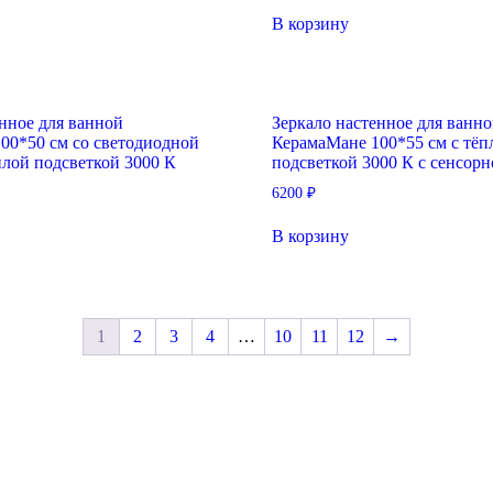
В корзину
енное для ванной
Зеркало настенное для ванн
00*50 см со светодиодной
КерамаМане 100*55 см с тёп
плой подсветкой 3000 К
подсветкой 3000 К с сенсор
6200
₽
В корзину
1
2
3
4
…
10
11
12
→