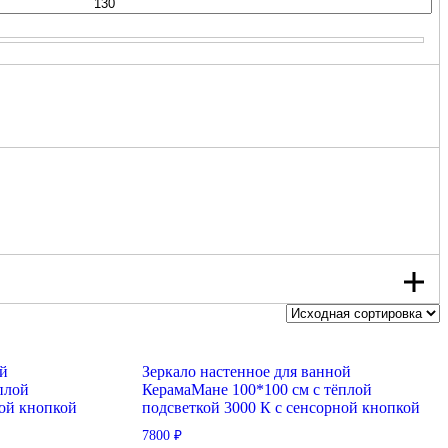
ой
Зеркало настенное для ванной
плой
КерамаМане 100*100 см с тёплой
ной кнопкой
подсветкой 3000 К с сенсорной кнопкой
7800
₽