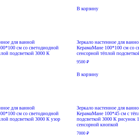
В корзину
енное для ванной
Зеркало настенное для ванн
00*100 см со светодиодной
КерамаМане 100*100 см со с
плой подсветкой 3000 К
сенсорной тёплой подсветко
9500
₽
В корзину
енное для ванной
Зеркало настенное для ванн
00*100 см со светодиодной
КерамаМане 100*45 см с тёп
плой подсветкой 3000 К узор
подсветкой 3000 К рисунок 1
сенсорной кнопкой
7000
₽