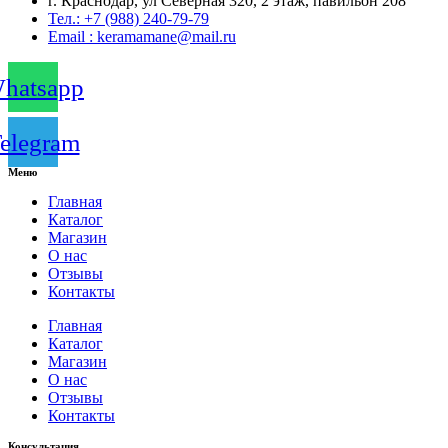
г. Краснодар, ул Северная 320, 2 этаж, павильон 208
Тел.: +7 (988) 240-79-79
Email : keramamane@mail.ru
hatsapp
elegram
Меню
Главная
Каталог
Магазин
О нас
Отзывы
Контакты
Главная
Каталог
Магазин
О нас
Отзывы
Контакты
Консультация