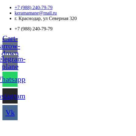
Перейти
+7 (988) 240-79-79
к
keramamane@mail.ru
содержимому
г. Краснодар, ул Северная 320
+7 (988) 240-79-79
Cart-
arrow-
down
elegram-
plane
hatsapp
nstagram
Vk