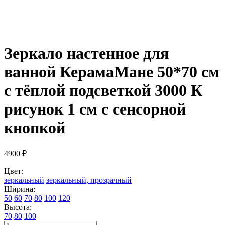
Зеркало настенное для
ванной КерамаМане 50*70 см
с тёплой подсветкой 3000 К
рисунок 1 см с сенсорной
кнопкой
4900
₽
Цвет:
зеркальный
зеркальный, прозрачный
Ширина:
50
60
70
80
100
120
Высота:
70
80
100
Количество