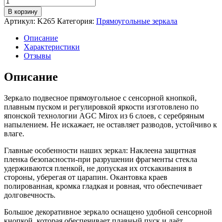
товара
В корзину
Зеркало
Артикул:
K265
Категория:
Прямоугольные зеркала
настенное
для
Описание
ванной
Характеристики
КерамаМане
Отзывы
50*70
см
Описание
с
тёплой
Зеркало подвесное прямоугольное с сенсорной кнопкой,
подсветкой
плавным пуском и регулировкой яркости изготовлено по
3000
японской технологии AGC Mirox из 6 слоев, с серебряным
К
напылением. Не искажает, не оставляет разводов, устойчиво к
рисунок
влаге.
1
см
Главные особенности наших зеркал: Наклеена защитная
с
пленка безопасности-при разрушении фрагменты стекла
сенсорной
удерживаются пленкой, не допуская их отскакивания в
кнопкой
стороны, уберегая от царапин. Окантовка краев
полированная, кромка гладкая и ровная, что обеспечивает
долговечность.
Большое декоративное зеркало оснащено удобной сенсорной
кнопкой, которая обеспечивает плавный пуск и даёт