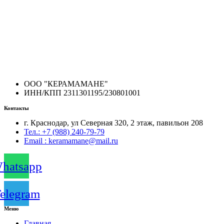
ООО "КЕРАМАМАНЕ"
ИНН/КПП 2311301195/230801001
Контакты
г. Краснодар, ул Северная 320, 2 этаж, павильон 208
Тел.: +7 (988) 240-79-79
Email : keramamane@mail.ru
hatsapp
elegram
Меню
Главная