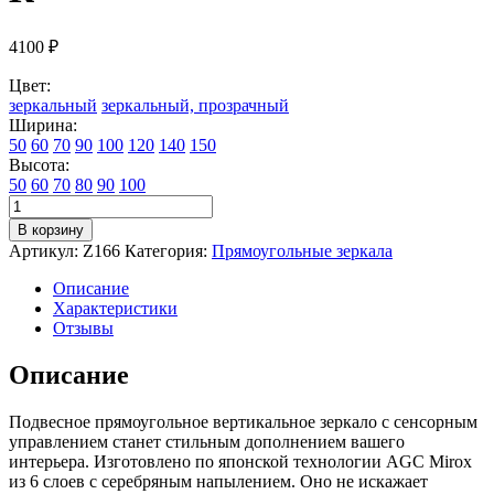
4100
₽
Цвет:
зеркальный
зеркальный, прозрачный
Ширина:
50
60
70
90
100
120
140
150
Высота:
50
60
70
80
90
100
Количество
товара
В корзину
Зеркало
Артикул:
Z166
Категория:
Прямоугольные зеркала
настенное
для
Описание
ванной
Характеристики
КерамаМане
Отзывы
50*70
см
Описание
со
светодиодной
Подвесное прямоугольное вертикальное зеркало с сенсорным
сенсорной
управлением станет стильным дополнением вашего
нейтральной
интерьера. Изготовлено по японской технологии AGC Mirox
подсветкой
из 6 слоев с серебряным напылением. Оно не искажает
4000