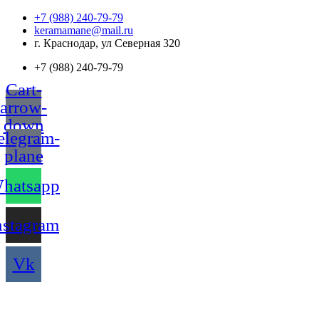
Перейти
+7 (988) 240-79-79
к
keramamane@mail.ru
содержимому
г. Краснодар, ул Северная 320
+7 (988) 240-79-79
Cart-
arrow-
down
elegram-
plane
hatsapp
nstagram
Vk