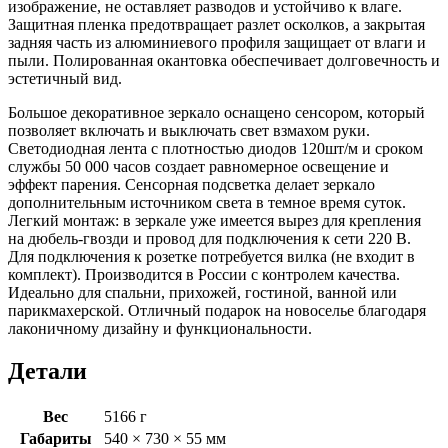
изображение, не оставляет разводов и устойчиво к влаге.
К
Защитная пленка предотвращает разлет осколков, а закрытая
задняя часть из алюминиевого профиля защищает от влаги и
пыли. Полированная окантовка обеспечивает долговечность и
эстетичный вид.
Большое декоративное зеркало оснащено сенсором, который
позволяет включать и выключать свет взмахом руки.
Светодиодная лента с плотностью диодов 120шт/м и сроком
службы 50 000 часов создает равномерное освещение и
эффект парения. Сенсорная подсветка делает зеркало
дополнительным источником света в темное время суток.
Легкий монтаж: в зеркале уже имеется вырез для крепления
на дюбель-гвозди и провод для подключения к сети 220 В.
Для подключения к розетке потребуется вилка (не входит в
комплект). Производится в России с контролем качества.
Идеально для спальни, прихожей, гостиной, ванной или
парикмахерской. Отличный подарок на новоселье благодаря
лаконичному дизайну и функциональности.
Детали
Вес
5166 г
Габариты
540 × 730 × 55 мм