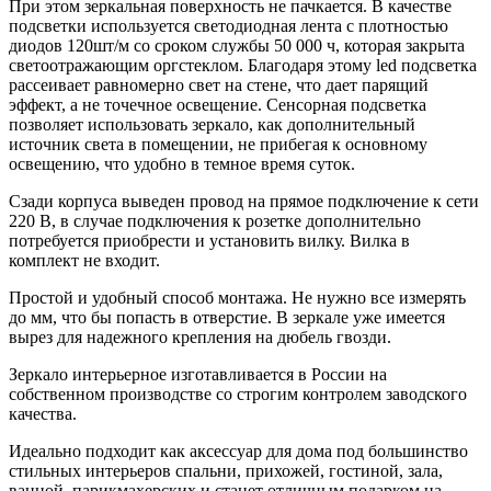
При этом зеркальная поверхность не пачкается. В качестве
подсветки используется светодиодная лента с плотностью
диодов 120шт/м со сроком службы 50 000 ч, которая закрыта
светоотражающим оргстеклом. Благодаря этому led подсветка
рассеивает равномерно свет на стене, что дает парящий
эффект, а не точечное освещение. Сенсорная подсветка
позволяет использовать зеркало, как дополнительный
источник света в помещении, не прибегая к основному
освещению, что удобно в темное время суток.
Сзади корпуса выведен провод на прямое подключение к сети
220 В, в случае подключения к розетке дополнительно
потребуется приобрести и установить вилку. Вилка в
комплект не входит.
Простой и удобный способ монтажа. Не нужно все измерять
до мм, что бы попасть в отверстие. В зеркале уже имеется
вырез для надежного крепления на дюбель гвозди.
Зеркало интерьерное изготавливается в России на
собственном производстве со строгим контролем заводского
качества.
Идеально подходит как аксессуар для дома под большинство
стильных интерьеров спальни, прихожей, гостиной, зала,
ванной, парикмахерских и станет отличным подарком на