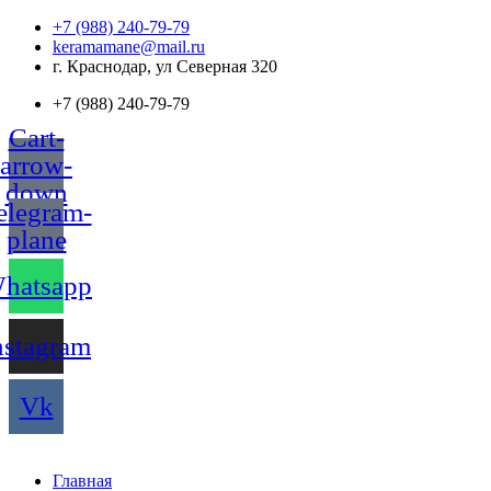
Перейти
+7 (988) 240-79-79
к
keramamane@mail.ru
содержимому
г. Краснодар, ул Северная 320
+7 (988) 240-79-79
Cart-
arrow-
down
elegram-
plane
hatsapp
nstagram
Vk
Главная