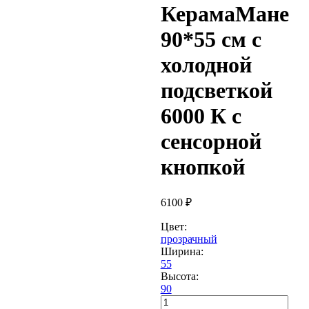
КерамаМане
90*55 см с
холодной
подсветкой
6000 К с
сенсорной
кнопкой
6100
₽
Цвет:
прозрачный
Ширина:
55
Высота:
90
Количество