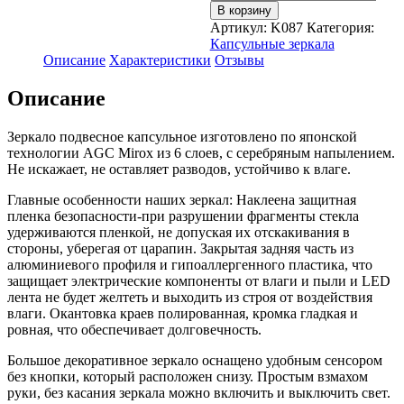
товара
В корзину
Зеркало
Артикул:
K087
Категория:
настенное
Капсульные зеркала
для
Описание
Характеристики
Отзывы
ванной
КерамаМане
Описание
90*55
см
с
Зеркало подвесное капсульное изготовлено по японской
холодной
технологии AGC Mirox из 6 слоев, с серебряным напылением.
подсветкой
Не искажает, не оставляет разводов, устойчиво к влаге.
6000
Главные особенности наших зеркал: Наклеена защитная
К
пленка безопасности-при разрушении фрагменты стекла
с
удерживаются пленкой, не допуская их отскакивания в
сенсорной
стороны, уберегая от царапин. Закрытая задняя часть из
кнопкой
алюминиевого профиля и гипоаллергенного пластика, что
защищает электрические компоненты от влаги и пыли и LED
лента не будет желтеть и выходить из строя от воздействия
влаги. Окантовка краев полированная, кромка гладкая и
ровная, что обеспечивает долговечность.
Большое декоративное зеркало оснащено удобным сенсором
без кнопки, который расположен снизу. Простым взмахом
руки, без касания зеркала можно включить и выключить свет.