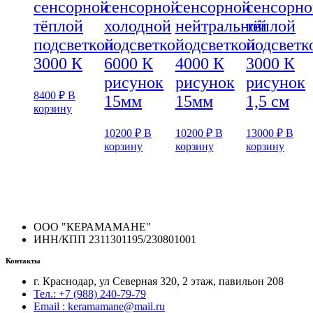
сенсорной
сенсорной
сенсорной
сенсорно
тёплой
холодной
нейтральной
тёплой
подсветкой
подсветкой
подсветкой
подсветк
3000 К
6000 К
4000 К
3000 К
рисунок
рисунок
рисунок
8400
₽
В
15мм
15мм
1,5 см
корзину
10200
₽
В
10200
₽
В
13000
₽
В
корзину
корзину
корзину
ООО "КЕРАМАМАНЕ"
ИНН/КПП 2311301195/230801001
Контакты
г. Краснодар, ул Северная 320, 2 этаж, павильон 208
Тел.: +7 (988) 240-79-79
Email : keramamane@mail.ru