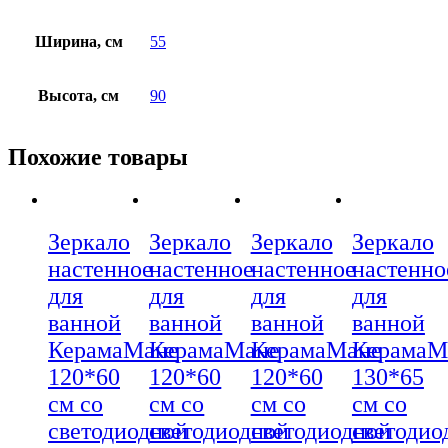
Ширина, см
55
Высота, см
90
Похожие товары
Зеркало
Зеркало
Зеркало
Зеркало
настенное
настенное
настенное
настенно
для
для
для
для
ванной
ванной
ванной
ванной
КерамаМане
КерамаМане
КерамаМане
КерамаМ
120*60
120*60
120*60
130*65
см со
см со
см со
см со
светодиодной
светодиодной
светодиодной
светодио