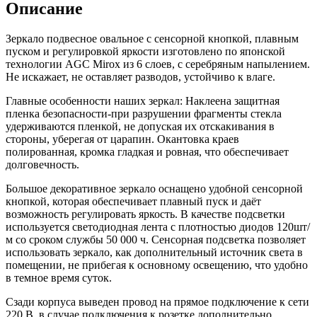
КерамаМане
Описание
90*90
см
Зеркало подвесное овальное с сенсорной кнопкой, плавным
с
пуском и регулировкой яркости изготовлено по японской
холодной
технологии AGC Mirox из 6 слоев, с серебряным напылением.
подсветкой
Не искажает, не оставляет разводов, устойчиво к влаге.
6000
К
Главные особенности наших зеркал: Наклеена защитная
рисунок
пленка безопасности-при разрушении фрагменты стекла
2,5
удерживаются пленкой, не допуская их отскакивания в
см
стороны, уберегая от царапин. Окантовка краев
с
полированная, кромка гладкая и ровная, что обеспечивает
сенсорной
долговечность.
кнопкой
Большое декоративное зеркало оснащено удобной сенсорной
кнопкой, которая обеспечивает плавный пуск и даёт
возможность регулировать яркость. В качестве подсветки
используется светодиодная лента с плотностью диодов 120шт/
м со сроком службы 50 000 ч. Сенсорная подсветка позволяет
использовать зеркало, как дополнительный источник света в
помещении, не прибегая к основному освещению, что удобно
в темное время суток.
Сзади корпуса выведен провод на прямое подключение к сети
220 В, в случае подключения к розетке дополнительно