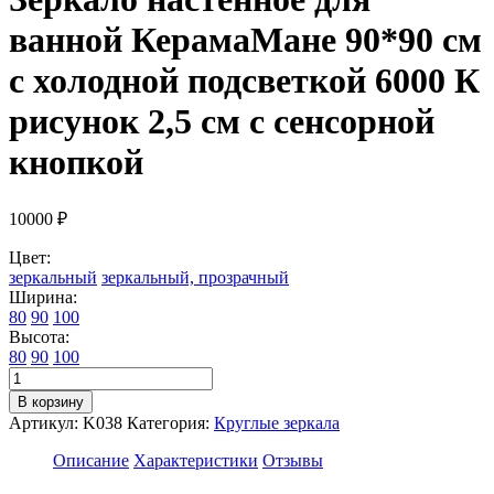
ванной КерамаМане 90*90 см
с холодной подсветкой 6000 К
рисунок 2,5 см с сенсорной
кнопкой
10000
₽
Цвет:
зеркальный
зеркальный, прозрачный
Ширина:
80
90
100
Высота:
80
90
100
Количество
товара
В корзину
Зеркало
Артикул:
K038
Категория:
Круглые зеркала
настенное
для
Описание
Характеристики
Отзывы
ванной