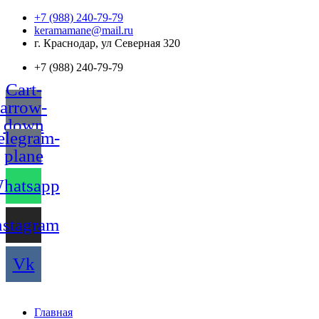
Перейти
+7 (988) 240-79-79
к
keramamane@mail.ru
содержимому
г. Краснодар, ул Северная 320
+7 (988) 240-79-79
Cart-
arrow-
down
elegram-
plane
hatsapp
nstagram
Vk
Главная