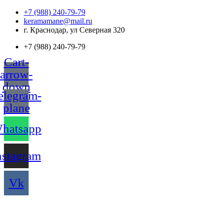
Перейти
+7 (988) 240-79-79
к
keramamane@mail.ru
содержимому
г. Краснодар, ул Северная 320
+7 (988) 240-79-79
Cart-
arrow-
down
elegram-
plane
hatsapp
nstagram
Vk