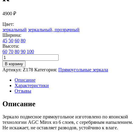
4900
₽
Цвет:
зеркальный
зеркальный, прозрачный
Ширина:
45
50
60
80
Высота:
60
70
80
90
100
Количество
товара
В корзину
Зеркало
Артикул:
Z178
Категория:
Прямоугольные зеркала
настенное
для
Описание
ванной
Характеристики
КерамаМане
Отзывы
45*70
см
Описание
со
светодиодной
Зеркало подвесное прямоугольное изготовлено по японской
сенсорной
технологии AGC Mirox из 6 слоев, с серебряным напылением.
нейтральной
Не искажает, не оставляет разводов, устойчиво к влаге.
подсветкой
4000