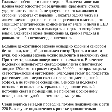
Главные особенности наших зеркал: Наклеена защитная
К
пленка безопасности-при разрушении фрагменты стекла
удерживаются пленкой, не допуская их отскакивания в
стороны, уберегая от царапин. Закрытая задняя часть из
алюминиевого профиля и гипоаллергенного пластика, что
защищает электрические компоненты от влаги и пыли и LED
лента не будет желтеть и выходить из строя от воздействия
влаги. Окантовка краев полированная, кромка гладкая и
ровная, что обеспечивает долговечность.
Большое декоративное зеркало оснащено удобным сенсором
без кнопки, который расположен снизу. Простым взмахом
руки, без касания зеркала можно включить и выключить свет.
При этом зеркальная поверхность не пачкается. В качестве
подсветки используется светодиодная лента с плотностью
диодов 120шт/м со сроком службы 50 000 ч, которая закрыта
светоотражающим оргстеклом. Благодаря этому led подсветка
рассеивает равномерно свет на стене, что дает парящий
эффект, а не точечное освещение. Сенсорная подсветка
позволяет использовать зеркало, как дополнительный
источник света в помещении, не прибегая к основному
освещению, что удобно в темное время суток.
Сзади корпуса выведен провод на прямое подключение к сети
220 В, в случае подключения к розетке дополнительно