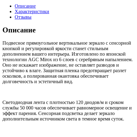
для
Описание
ванной
Характеристики
КерамаМане
Отзывы
60*80
см
Описание
с
холодной
Подвесное прямоугольное вертикальное зеркало с сенсорной
подсветкой
кнопкой и регулировкой яркости станет стильным
6000
дополнением вашего интерьера. Изготовлено по японской
К
технологии AGC Mirox из 6 слоев с серебряным напылением.
с
Оно не искажает изображение, не оставляет разводов и
сенсорной
устойчиво к влаге. Защитная пленка предотвращает разлет
кнопкой
осколков, а полированная окантовка обеспечивает
долговечность и эстетичный вид.
Светодиодная лента с плотностью 120 диодов/м и сроком
службы 50 000 часов обеспечивает равномерное освещение и
эффект парения. Сенсорная подсветка делает зеркало
дополнительным источником света в темное время суток.