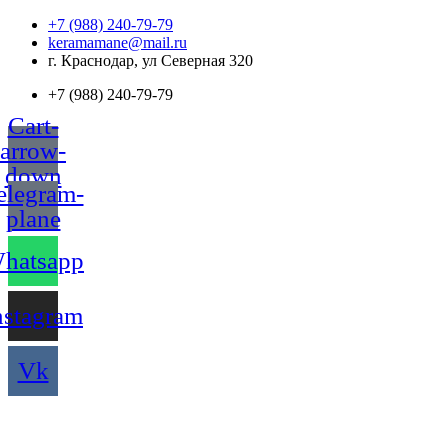
Перейти
+7 (988) 240-79-79
к
keramamane@mail.ru
содержимому
г. Краснодар, ул Северная 320
+7 (988) 240-79-79
Cart-
arrow-
down
elegram-
plane
hatsapp
nstagram
Vk