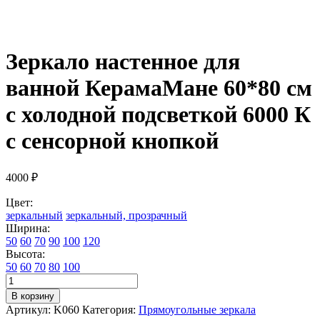
Зеркало настенное для
ванной КерамаМане 60*80 см
с холодной подсветкой 6000 К
с сенсорной кнопкой
4000
₽
Цвет:
зеркальный
зеркальный, прозрачный
Ширина:
50
60
70
90
100
120
Высота:
50
60
70
80
100
Количество
товара
В корзину
Зеркало
Артикул:
K060
Категория:
Прямоугольные зеркала
настенное