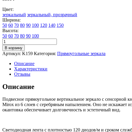
Цвет:
зеркальный
зеркальный, прозрачный
Ширина:
50
60
70
80
90
100
120
140
150
Высота:
50
60
70
80
90
100
Количество
товара
В корзину
Зеркало
Артикул:
K159
Категория:
Прямоугольные зеркала
настенное
для
Описание
ванной
Характеристики
КерамаМане
Отзывы
70*100
см
Описание
с
нейтральной
Подвесное прямоугольное вертикальное зеркало с сенсорной к
подсветкой
Mirox из 6 слоев с серебряным напылением. Оно не искажает из
4000
окантовка обеспечивает долговечность и эстетичный вид.
К
с
сенсорной
кнопкой
Светодиодная лента с плотностью 120 диодов/м и сроком служ