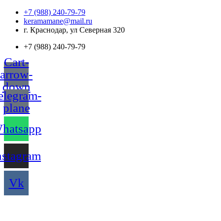
Перейти
+7 (988) 240-79-79
к
keramamane@mail.ru
содержимому
г. Краснодар, ул Северная 320
+7 (988) 240-79-79
Cart-
arrow-
down
elegram-
plane
hatsapp
nstagram
Vk