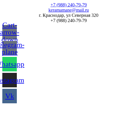
Перейти
+7 (988) 240-79-79
к
keramamane@mail.ru
содержимому
г. Краснодар, ул Северная 320
+7 (988) 240-79-79
Cart-
arrow-
down
elegram-
plane
hatsapp
nstagram
Vk