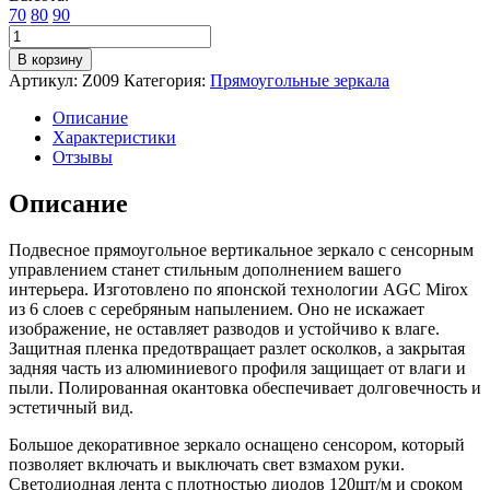
70
80
90
Количество
товара
В корзину
Зеркало
Артикул:
Z009
Категория:
Прямоугольные зеркала
настенное
для
Описание
ванной
Характеристики
КерамаМане
Отзывы
70*80
см
Описание
со
светодиодной
Подвесное прямоугольное вертикальное зеркало с сенсорным
сенсорной
управлением станет стильным дополнением вашего
холодной
интерьера. Изготовлено по японской технологии AGC Mirox
подсветкой
из 6 слоев с серебряным напылением. Оно не искажает
6000
изображение, не оставляет разводов и устойчиво к влаге.
К
Защитная пленка предотвращает разлет осколков, а закрытая
задняя часть из алюминиевого профиля защищает от влаги и
пыли. Полированная окантовка обеспечивает долговечность и
эстетичный вид.
Большое декоративное зеркало оснащено сенсором, который
позволяет включать и выключать свет взмахом руки.
Светодиодная лента с плотностью диодов 120шт/м и сроком