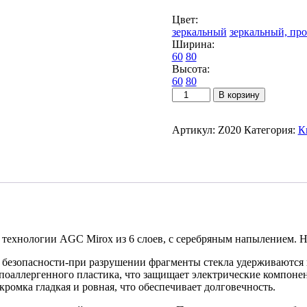
Цвет:
зеркальный
зеркальный, пр
Ширина:
60
80
Высота:
60
80
Количество
В корзину
товара
Зеркало
настенное
Артикул:
Z020
Категория:
К
для
ванной
КерамаМане
80*80
см
со
светодиодной
сенсорной
технологии AGC Mirox из 6 слоев, с серебряным напылением. Не 
холодной
подсветкой
 безопасности-при разрушении фрагменты стекла удерживаются пл
6000
поаллергенного пластика, что защищает электрические компонен
К
кромка гладкая и ровная, что обеспечивает долговечность.
рисунок
1,2