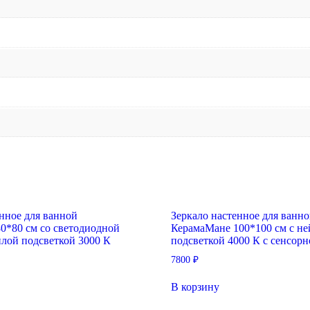
енное для ванной
Зеркало настенное для ванн
0*80 см со светодиодной
КерамаМане 100*100 см с не
плой подсветкой 3000 К
подсветкой 4000 К с сенсор
7800
₽
В корзину