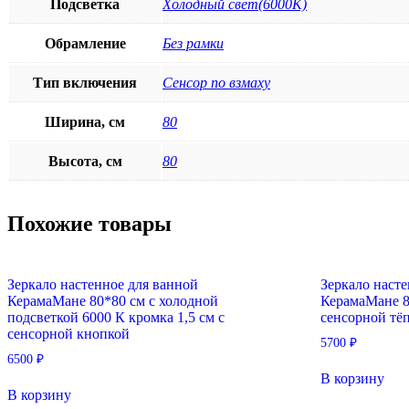
Подсветка
Холодный свет(6000К)
Обрамление
Без рамки
Тип включения
Сенсор по взмаху
Ширина, см
80
Высота, см
80
Похожие товары
Зеркало настенное для ванной
Зеркало наст
КерамаМане 80*80 см с холодной
КерамаМане 8
подсветкой 6000 К кромка 1,5 см с
сенсорной тё
сенсорной кнопкой
5700
₽
6500
₽
В корзину
В корзину