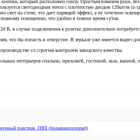
 кнопки, который расположен снизу. Простым взмахом руки, без
см
спользуется светодиодная лента с плотностью диодов 120шт/м со
но свет на стене, что дает парящий эффект, а не точечное освещ
сновному освещению, что удобно в темное время суток.
20 В, в случае подключения к розетке дополнительно потребуетс
м, что бы попасть в отверстие. В зеркале уже имеется вырез дл
производстве со строгим контролем заводского качества.
ильных интерьеров спальни, прихожей, гостиной, зала, ванной,
ргенный пластик, ПВХ (поливинилхлорид)