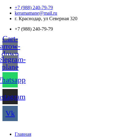
Перейти
+7 (988) 240-79-79
к
keramamane@mail.ru
содержимому
г. Краснодар, ул Северная 320
+7 (988) 240-79-79
Cart-
arrow-
down
elegram-
plane
hatsapp
nstagram
Vk
Главная