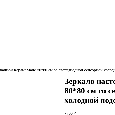
я ванной КерамаМане 80*80 см со светодиодной сенсорной холодн
Зеркало наст
80*80 см со 
холодной под
7700
₽