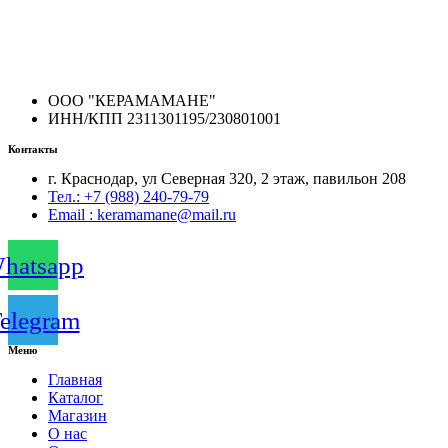
ООО "КЕРАМАМАНЕ"
ИНН/КПП 2311301195/230801001
Контакты
г. Краснодар, ул Северная 320, 2 этаж, павильон 208
Тел.: +7 (988) 240-79-79
Email : keramamane@mail.ru
hatsapp
elegram
Меню
Главная
Каталог
Магазин
О нас