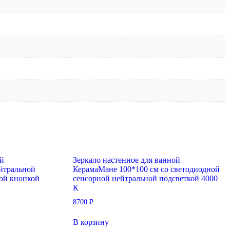
ой
Зеркало настенное для ванной
йтральной
КерамаМане 100*100 см со светодиодной
ной кнопкой
сенсорной нейтральной подсветкой 4000
К
8700
₽
В корзину