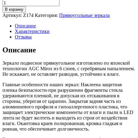
Количество
товара
В корзину
Зеркало
Артикул:
Z174
Категория:
Прямоугольные зеркала
настенное
для
Описание
ванной
Характеристики
КерамаМане
Отзывы
90*60
см
Описание
со
светодиодной
Зеркало подвесное прямоугольное изготовлено по японской
сенсорной
технологии AGC Mirox из 6 слоев, с серебряным напылением.
нейтральной
Не искажает, не оставляет разводов, устойчиво к влаге.
подсветкой
4000
Главные особенности наших зеркал: Наклеена защитная
К
пленка безопасности-при разрушении фрагменты стекла
в
удерживаются пленкой, не допуская их отскакивания в
белой
стороны, уберегая от царапин. Закрытая задняя часть из
раме
алюминиевого профиля и гипоаллергенного пластика, что
с
защищает электрические компоненты от влаги и пыли и LED
фацетом
лента не будет желтеть и выходить из строя от воздействия
влаги. Окантовка краев полированная, кромка гладкая и
ровная, что обеспечивает долговечность.