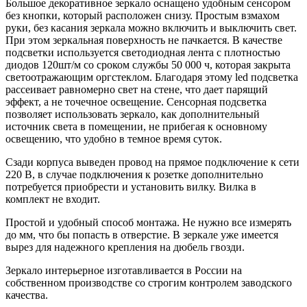
Большое декоративное зеркало оснащено удобным сенсором
без кнопки, который расположен снизу. Простым взмахом
руки, без касания зеркала можно включить и выключить свет.
При этом зеркальная поверхность не пачкается. В качестве
подсветки используется светодиодная лента с плотностью
диодов 120шт/м со сроком службы 50 000 ч, которая закрыта
светоотражающим оргстеклом. Благодаря этому led подсветка
рассеивает равномерно свет на стене, что дает парящий
эффект, а не точечное освещение. Сенсорная подсветка
позволяет использовать зеркало, как дополнительный
источник света в помещении, не прибегая к основному
освещению, что удобно в темное время суток.
Сзади корпуса выведен провод на прямое подключение к сети
220 В, в случае подключения к розетке дополнительно
потребуется приобрести и установить вилку. Вилка в
комплект не входит.
Простой и удобный способ монтажа. Не нужно все измерять
до мм, что бы попасть в отверстие. В зеркале уже имеется
вырез для надежного крепления на дюбель гвозди.
Зеркало интерьерное изготавливается в России на
собственном производстве со строгим контролем заводского
качества.