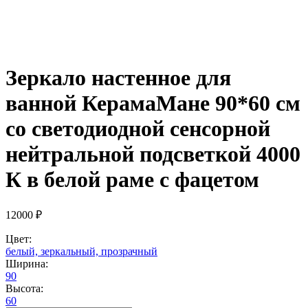
Зеркало настенное для
ванной КерамаМане 90*60 см
со светодиодной сенсорной
нейтральной подсветкой 4000
К в белой раме с фацетом
12000
₽
Цвет:
белый, зеркальный, прозрачный
Ширина:
90
Высота:
60