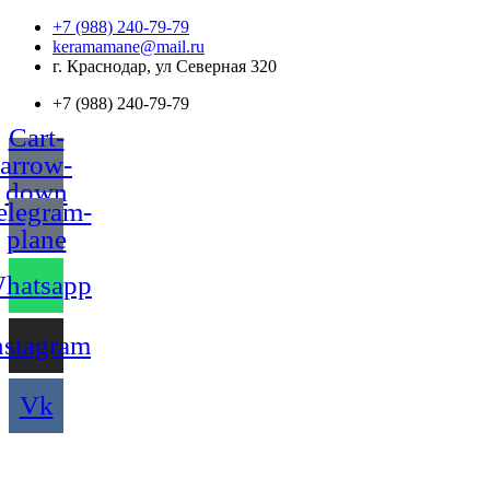
Перейти
+7 (988) 240-79-79
к
keramamane@mail.ru
содержимому
г. Краснодар, ул Северная 320
+7 (988) 240-79-79
Cart-
arrow-
down
elegram-
plane
hatsapp
nstagram
Vk