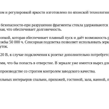
ком и регулировкой яркости изготовлено по японской технологии
 безопасности-при разрушении фрагменты стекла удерживаются пл
ая, что обеспечивает долговечность.
пкой, которая обеспечивает плавный пуск и даёт возможность ре
ужбы 50 000 ч. Сенсорная подсветка позволяет использовать зер
уток.
20 В, в случае подключения к розетке дополнительно потребуетс
м, что бы попасть в отверстие. В зеркале уже имеется вырез дл
производстве со строгим контролем заводского качества.
ильных интерьеров спальни, прихожей, гостиной, зала, ванной,