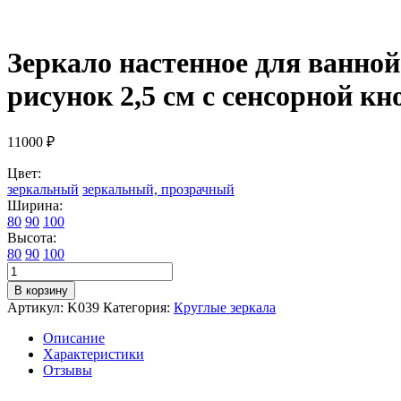
Зеркало настенное для ванной
рисунок 2,5 см с сенсорной к
11000
₽
Цвет:
зеркальный
зеркальный, прозрачный
Ширина:
80
90
100
Высота:
80
90
100
Количество
товара
В корзину
Зеркало
Артикул:
K039
Категория:
Круглые зеркала
настенное
для
Описание
ванной
Характеристики
КерамаМане
Отзывы
100*100
см