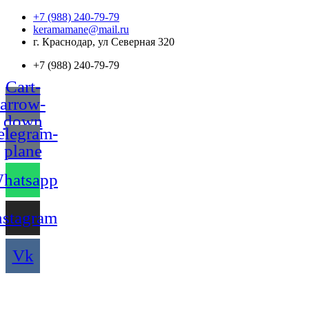
Перейти
+7 (988) 240-79-79
к
keramamane@mail.ru
содержимому
г. Краснодар, ул Северная 320
+7 (988) 240-79-79
Cart-
arrow-
down
elegram-
plane
hatsapp
nstagram
Vk