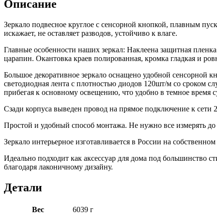
Описание
с
холодной
Зеркало подвесное круглое с сенсорной кнопкой, плавным пус
подсветкой
искажает, не оставляет разводов, устойчиво к влаге.
6000
К
Главные особенности наших зеркал: Наклеена защитная пленка
рисунок
царапин. Окантовка краев полированная, кромка гладкая и ровн
2,5
см
Большое декоративное зеркало оснащено удобной сенсорной кно
с
светодиодная лента с плотностью диодов 120шт/м со сроком сл
сенсорной
прибегая к основному освещению, что удобно в темное время с
кнопкой
Сзади корпуса выведен провод на прямое подключение к сети 2
Простой и удобный способ монтажа. Не нужно все измерять до м
Зеркало интерьерное изготавливается в России на собственном 
Идеально подходит как аксессуар для дома под большинство ст
благодаря лаконичному дизайну.
Детали
Вес
6039 г