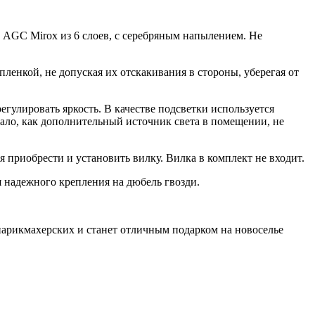
 AGC Mirox из 6 слоев, с серебряным напылением. Не
енкой, не допуская их отскакивания в стороны, уберегая от
гулировать яркость. В качестве подсветки используется
кало, как дополнительный источник света в помещении, не
я приобрести и установить вилку. Вилка в комплект не входит.
я надежного крепления на дюбель гвозди.
 парикмахерских и станет отличным подарком на новоселье