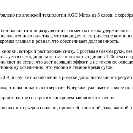
товлено по японской технологии AGC Mirox из 6 слоев, с серебр
 безопасности-при разрушении фрагменты стекла удерживаются пл
поаллергенного пластика, что защищает электрические компонен
кромка гладкая и ровная, что обеспечивает долговечность.
 кнопки, который расположен снизу. Простым взмахом руки, без
спользуется светодиодная лента с плотностью диодов 120шт/м со
но свет на стене, что дает парящий эффект, а не точечное освещ
сновному освещению, что удобно в темное время суток.
20 В, в случае подключения к розетке дополнительно потребуетс
м, что бы попасть в отверстие. В зеркале уже имеется вырез дл
производстве со строгим контролем заводского качества.
ильных интерьеров спальни, прихожей, гостиной, зала, ванной,