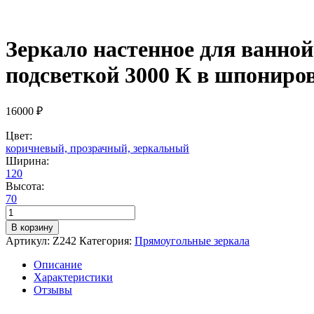
Зеркало настенное для ванной
подсветкой 3000 К в шпониро
16000
₽
Цвет:
коричневый, прозрачный, зеркальный
Ширина:
120
Высота:
70
Количество
товара
В корзину
Зеркало
Артикул:
Z242
Категория:
Прямоугольные зеркала
настенное
для
Описание
ванной
Характеристики
КерамаМане
Отзывы
120*70
см