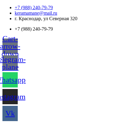
Перейти
+7 (988) 240-79-79
к
keramamane@mail.ru
содержимому
г. Краснодар, ул Северная 320
+7 (988) 240-79-79
Cart-
arrow-
down
elegram-
plane
hatsapp
nstagram
Vk