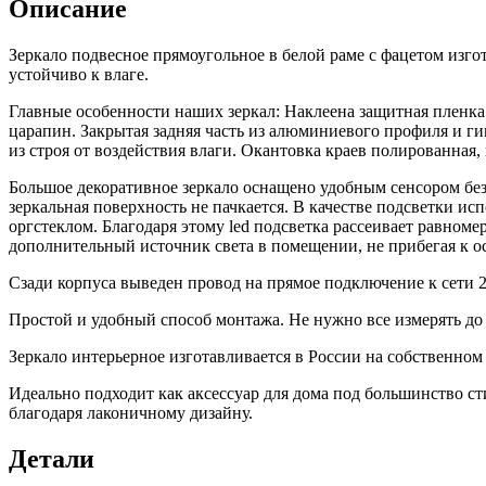
Описание
со
светодиодной
Зеркало подвесное прямоугольное в белой раме с фацетом изго
сенсорной
устойчиво к влаге.
тёплой
подсветкой
Главные особенности наших зеркал: Наклеена защитная пленка
3000
царапин. Закрытая задняя часть из алюминиевого профиля и ги
К
из строя от воздействия влаги. Окантовка краев полированная, 
в
шпонированной
Большое декоративное зеркало оснащено удобным сенсором без
раме
зеркальная поверхность не пачкается. В качестве подсветки и
оргстеклом. Благодаря этому led подсветка рассеивает равномер
дополнительный источник света в помещении, не прибегая к о
Сзади корпуса выведен провод на прямое подключение к сети 2
Простой и удобный способ монтажа. Не нужно все измерять до м
Зеркало интерьерное изготавливается в России на собственном 
Идеально подходит как аксессуар для дома под большинство ст
благодаря лаконичному дизайну.
Детали