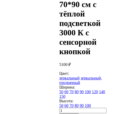
70*90 см с
тёплой
подсветкой
3000 К с
сенсорной
кнопкой
5100
₽
Цвет:
зеркальный
зеркальный,
прозрачный
Ширина:
50
60
70
80
90
100
120
140
150
Высота:
50
60
70
80
90
100
Количество