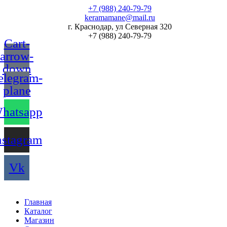
Перейти
+7 (988) 240-79-79
к
keramamane@mail.ru
содержимому
г. Краснодар, ул Северная 320
+7 (988) 240-79-79
Cart-
arrow-
down
elegram-
plane
hatsapp
nstagram
Vk
Главная
Каталог
Магазин