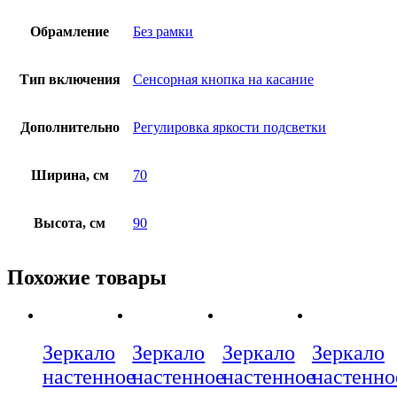
Обрамление
Без рамки
Тип включения
Сенсорная кнопка на касание
Дополнительно
Регулировка яркости подсветки
Ширина, см
70
Высота, см
90
Похожие товары
Зеркало
Зеркало
Зеркало
Зеркало
настенное
настенное
настенное
настенно