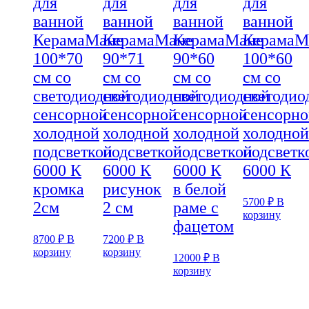
для
для
для
для
ванной
ванной
ванной
ванной
КерамаМане
КерамаМане
КерамаМане
КерамаМ
100*70
90*71
90*60
100*60
см со
см со
см со
см со
светодиодной
светодиодной
светодиодной
светодио
сенсорной
сенсорной
сенсорной
сенсорно
холодной
холодной
холодной
холодной
подсветкой
подсветкой
подсветкой
подсветк
6000 К
6000 К
6000 К
6000 К
кромка
рисунок
в белой
5700
₽
В
2см
2 см
раме с
корзину
фацетом
8700
₽
В
7200
₽
В
корзину
корзину
12000
₽
В
корзину