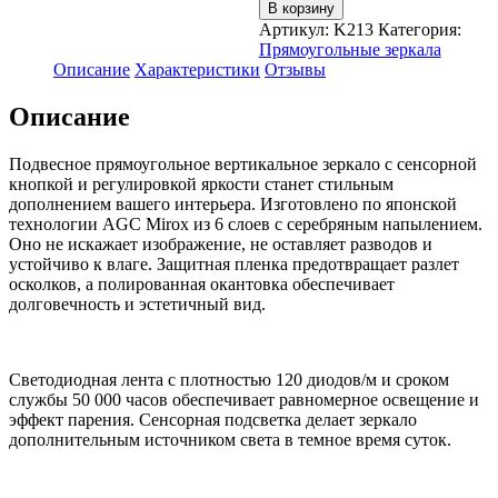
товара
В корзину
Зеркало
Артикул:
K213
Категория:
настенное
Прямоугольные зеркала
для
Описание
Характеристики
Отзывы
ванной
КерамаМане
Описание
70*90
см
с
Подвесное прямоугольное вертикальное зеркало с сенсорной
тёплой
кнопкой и регулировкой яркости станет стильным
подсветкой
дополнением вашего интерьера. Изготовлено по японской
3000
технологии AGC Mirox из 6 слоев с серебряным напылением.
К
Оно не искажает изображение, не оставляет разводов и
с
устойчиво к влаге. Защитная пленка предотвращает разлет
сенсорной
осколков, а полированная окантовка обеспечивает
кнопкой
долговечность и эстетичный вид.
Светодиодная лента с плотностью 120 диодов/м и сроком
службы 50 000 часов обеспечивает равномерное освещение и
эффект парения. Сенсорная подсветка делает зеркало
дополнительным источником света в темное время суток.