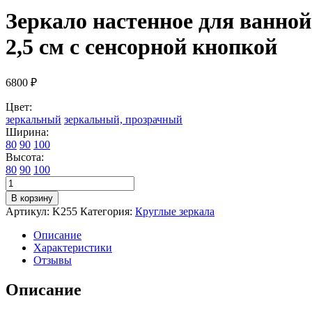
Зеркало настенное для ванной
2,5 см с сенсорной кнопкой
6800
₽
Цвет:
зеркальный
зеркальный, прозрачный
Ширина:
80
90
100
Высота:
80
90
100
Количество
товара
В корзину
Зеркало
Артикул:
K255
Категория:
Круглые зеркала
настенное
для
Описание
ванной
Характеристики
КерамаМане
Отзывы
80*80
см
Описание
с
тёплой