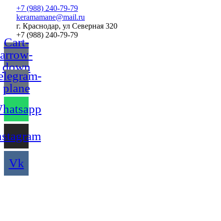
Перейти
+7 (988) 240-79-79
к
keramamane@mail.ru
содержимому
г. Краснодар, ул Северная 320
+7 (988) 240-79-79
Cart-
arrow-
down
elegram-
plane
hatsapp
nstagram
Vk