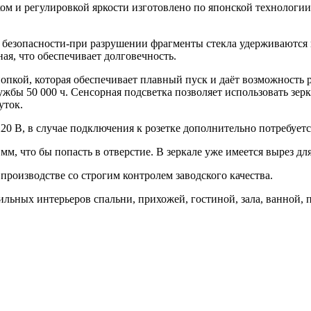
ком и регулировкой яркости изготовлено по японской технологии
 безопасности-при разрушении фрагменты стекла удерживаются пл
ая, что обеспечивает долговечность.
пкой, которая обеспечивает плавный пуск и даёт возможность ре
ужбы 50 000 ч. Сенсорная подсветка позволяет использовать зер
уток.
20 В, в случае подключения к розетке дополнительно потребуетс
м, что бы попасть в отверстие. В зеркале уже имеется вырез дл
производстве со строгим контролем заводского качества.
ильных интерьеров спальни, прихожей, гостиной, зала, ванной,