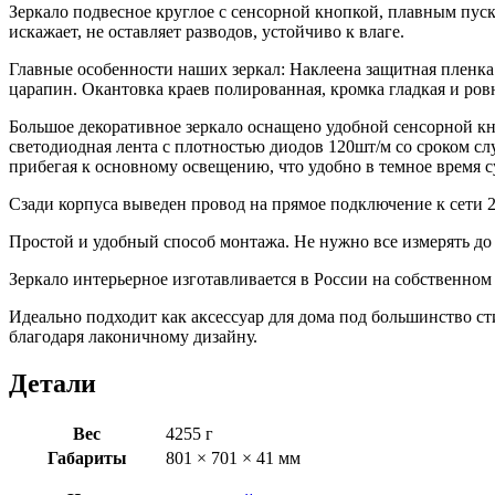
Зеркало подвесное круглое с сенсорной кнопкой, плавным пус
подсветкой
искажает, не оставляет разводов, устойчиво к влаге.
3000
К
Главные особенности наших зеркал: Наклеена защитная пленка
рисунок
царапин. Окантовка краев полированная, кромка гладкая и ровн
2,5
см
Большое декоративное зеркало оснащено удобной сенсорной кно
с
светодиодная лента с плотностью диодов 120шт/м со сроком сл
сенсорной
прибегая к основному освещению, что удобно в темное время с
кнопкой
Сзади корпуса выведен провод на прямое подключение к сети 2
Простой и удобный способ монтажа. Не нужно все измерять до м
Зеркало интерьерное изготавливается в России на собственном 
Идеально подходит как аксессуар для дома под большинство ст
благодаря лаконичному дизайну.
Детали
Вес
4255 г
Габариты
801 × 701 × 41 мм