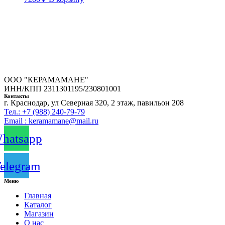
ООО "КЕРАМАМАНЕ"
ИНН/КПП 2311301195/230801001
Контакты
г. Краснодар, ул Северная 320, 2 этаж, павильон 208
Тел.: +7 (988) 240-79-79
Email : keramamane@mail.ru
hatsapp
elegram
Меню
Главная
Каталог
Магазин
О нас